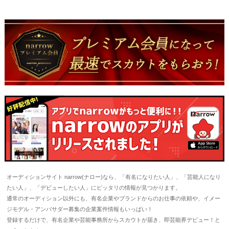
オーディションサイト narrow(ナロー)なら、「有名になりたい人」、「芸能人になり
たい人」、「デビューしたい人」にピッタリの情報が見つかります。
通常のオーディション以外にも、有名企業やブランドからのお仕事の依頼や、イメー
ジモデル・アンバサダー募集の企業案件情報もいっぱい！
登録するだけで、有名企業や芸能事務所からスカウトが届き、即芸能界デビュー！と