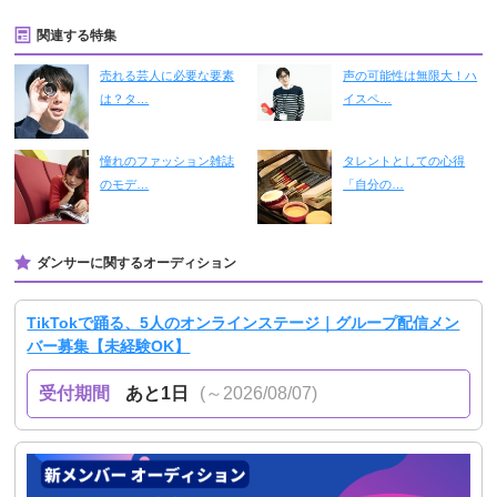
関連する特集
売れる芸人に必要な要素
声の可能性は無限大！ハ
は？タ…
イスペ…
憧れのファッション雑誌
タレントとしての心得
のモデ…
「自分の…
ダンサーに関するオーディション
TikTokで踊る、5人のオンラインステージ｜グループ配信メン
バー募集【未経験OK】
受付期間
あと1日
(～2026/08/07)