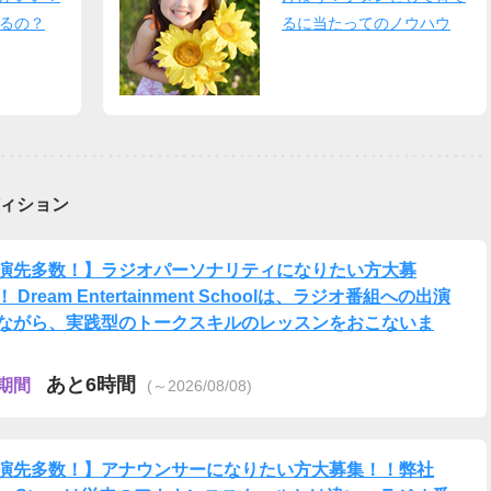
るの？
るに当たってのノウハウ
ィション
演先多数！】ラジオパーソナリティになりたい方大募
 Dream Entertainment Schoolは、ラジオ番組への出演
ながら、実践型のトークスキルのレッスンをおこないま
あと6時間
期間
(～2026/08/08)
演先多数！】アナウンサーになりたい方大募集！！弊社