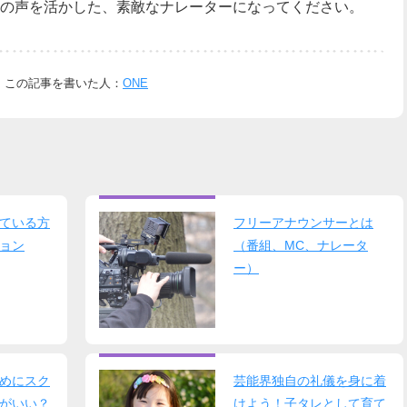
の声を活かした、素敵なナレーターになってください。
この記事を書いた人：
ONE
ている方
フリーアナウンサーとは
ョン
（番組、MC、ナレータ
ー）
めにスク
芸能界独自の礼儀を身に着
がいい？
けよう！子タレとして育て