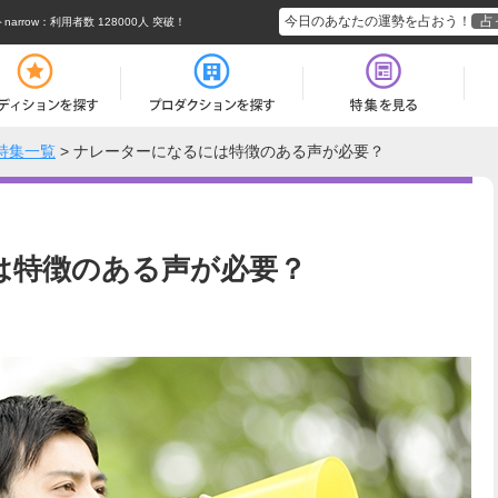
今日のあなたの運勢を占おう！
占
rrow
：利用者数 128000人 突破！
特集一覧
>
ナレーターになるには特徴のある声が必要？
は特徴のある声が必要？