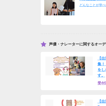
どんなことが学べ
声優・ナレーターに関するオーデ
【出
集！！
をし
す。
受付
【出