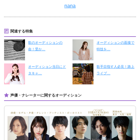
nana
関連する特集
歌のオーディションの
オーディションの面接で
命！受か…
特技を…
オーディション当日にド
歌手目指す人必見！路上
タキャ…
ライブ…
声優・ナレーターに関するオーディション