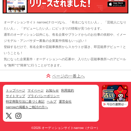
オーディションサイト narrow(ナロー)なら、「有名になりたい人」、「芸能人になり
たい人」、「デビューしたい人」にピッタリの情報が見つかります。
通常のオーディション以外にも、有名企業やブランドからのお仕事の依頼や、イメー
ジモデル・アンバサダー募集の企業案件情報もいっぱい！
登録するだけで、有名企業や芸能事務所からスカウトが届き、即芸能界デビュー！と
いうことも！
気になった企業案件・オーディションへの応募や、入りたい芸能事務所へのアピール
を"無料"で"簡単"に行うことができます。
ページの一番上へ
トップページ
マイページ
お知らせ
利用規約
サイトマップ
プライバシーポリシー
特定商取引法に基づく表記
ヘルプ
運営会社
narrowの掲載をご検討の方へ
©2026
オーディションサイトnarrow（ナロー）