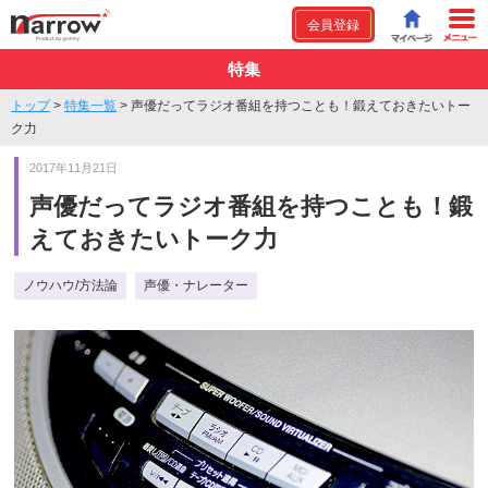
会員登録
特集
トップ
>
特集一覧
>
声優だってラジオ番組を持つことも！鍛えておきたいトー
ク力
2017年11月21日
声優だってラジオ番組を持つことも！鍛
えておきたいトーク力
ノウハウ/方法論
声優・ナレーター