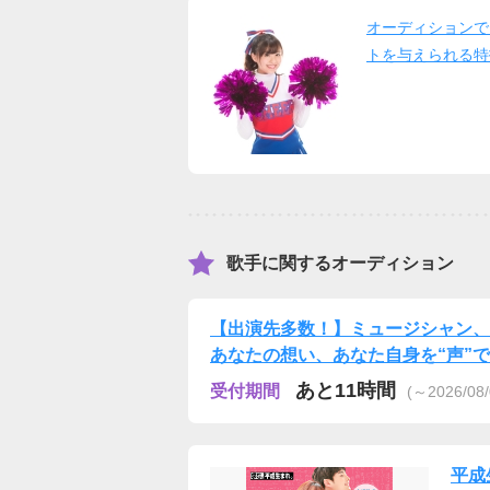
オーディションで
トを与えられる特
歌手に関するオーディション
【出演先多数！】ミュージシャン、
あなたの想い、あなた自身を“声”
あと11時間
受付期間
(～2026/08/
平成