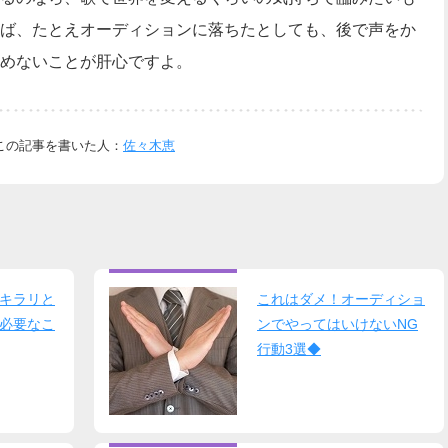
ば、たとえオーディションに落ちたとしても、後で声をか
めないことが肝心ですよ。
この記事を書いた人：
佐々木恵
キラリと
これはダメ！オーディショ
必要なこ
ンでやってはいけないNG
行動3選◆