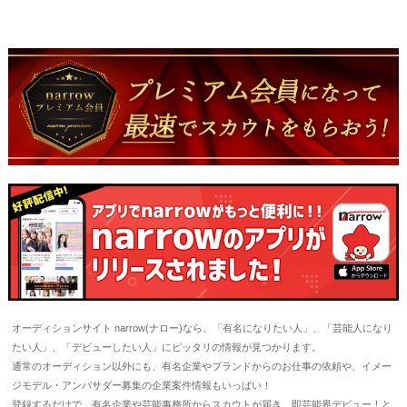
オーディションサイト narrow(ナロー)なら、「有名になりたい人」、「芸能人になり
たい人」、「デビューしたい人」にピッタリの情報が見つかります。
通常のオーディション以外にも、有名企業やブランドからのお仕事の依頼や、イメー
ジモデル・アンバサダー募集の企業案件情報もいっぱい！
登録するだけで、有名企業や芸能事務所からスカウトが届き、即芸能界デビュー！と