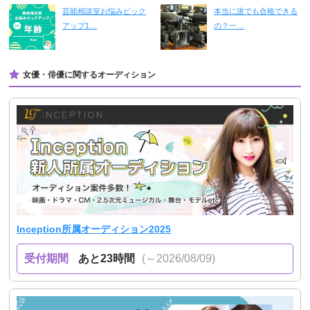
芸能相談室お悩みピック
本当に誰でも合格できる
アップ1…
の？一…
女優・俳優に関するオーディション
Inception所属オーディション2025
受付期間
あと23時間
(～2026/08/09)