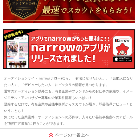
オーディションサイト narrow(ナロー)なら、「有名になりたい人」、「芸能人になり
たい人」、「デビューしたい人」にピッタリの情報が見つかります。
通常のオーディション以外にも、有名企業やブランドからのお仕事の依頼や、イメー
ジモデル・アンバサダー募集の企業案件情報もいっぱい！
登録するだけで、有名企業や芸能事務所からスカウトが届き、即芸能界デビュー！と
いうことも！
気になった企業案件・オーディションへの応募や、入りたい芸能事務所へのアピール
を"無料"で"簡単"に行うことができます。
ページの一番上へ