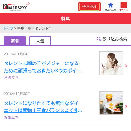
会員登録
特集
トップ
>
特集一覧（タレント）
絞り込み検索
新着
人気
2017年01月04日
タレント志願の子がメジャーになる
ために頑張っておきたい3つのポイン
お役立ち
ト
2016年12月30日
タレントになりたくても無理なダイ
エットは禁物！三食バランスよく食
お役立ち
べる必要性は？